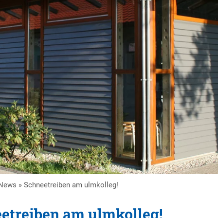
News
»
Schneetreiben am ulmkolleg!
etreiben am ulmkolleg!