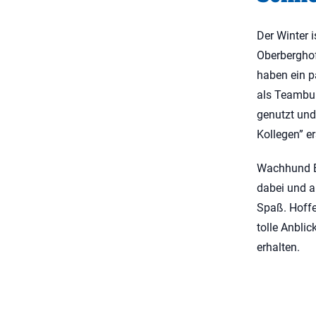
Der Winter 
Oberbergho
haben ein p
als Teambu
genutzt und
Kollegen” e
Wachhund B
dabei und al
Spaß. Hoffen
tolle Anblic
erhalten.