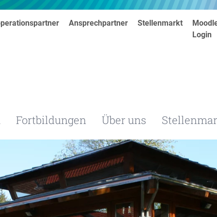
perationspartner
Ansprechpartner
Stellenmarkt
Moodl
Login
m
Fortbildungen
Über uns
Stellenmar