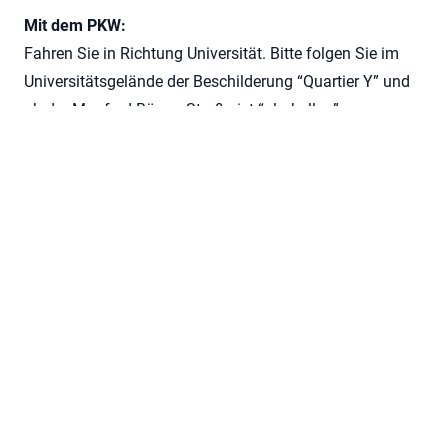
Mit dem PKW:
Fahren Sie in Richtung Universität. Bitte folgen Sie im
Universitätsgelände der Beschilderung “Quartier Y” und
ab der Manfred-Börner-Straße ist “ulmkolleg”
angeschrieben.
Straßenbahn- und Busverbindungen:
Linie 2 und 5, Haltestelle “Uni West”