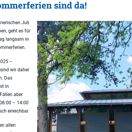
ommerferien sind da!
erischen Juli
n, geht es für
eg langsam in
ommerferien.
2025 –
sind wir daher
n. Das
st in
Fällen aber
 08:00 – 14:00
sch erreichbar.
n allen