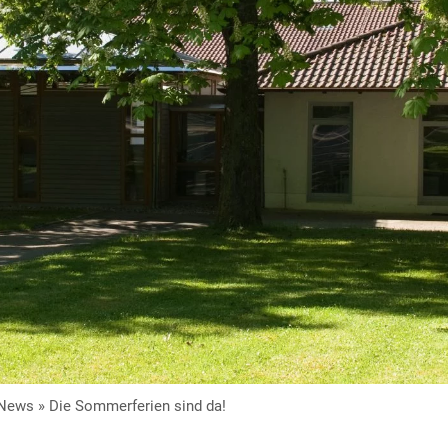
News
»
Die Sommerferien sind da!