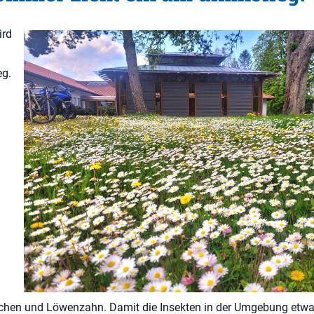
ird
eg.
d
hen und Löwenzahn. Damit die Insekten in der Umgebung etwa