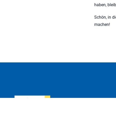
haben, blei
Schön, in d
machen!